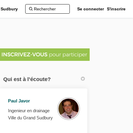
d Sudbury
Se connecter
S'inscrire
Qui est à l’écoute?
graphique sur Facebook
ydrographique sur Linkedin
n hydrographique lien
rographique sur Twitter
Paul Javor
Ingenieur en drainage
Ville du Grand Sudbury