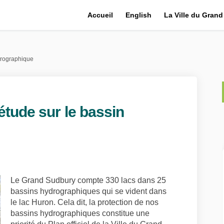
Accueil
English
La Ville du Gran
drographique
étude sur le bassin
n plus – étude sur le bassin hydro
nez-en plus – étude sur le bassin h
prenez-en plus – étude sur le bassi
-en plus – étude sur le bassin hyd
Le Grand Sudbury compte 330 lacs dans 25
bassins hydrographiques qui se vident dans
le lac Huron. Cela dit, la protection de nos
bassins hydrographiques constitue une