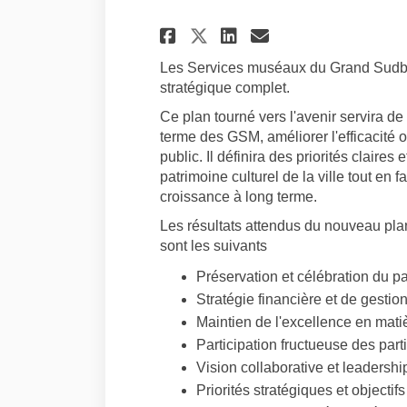
Partager Planifica
Partager Plan
Courriel Pl
Partager Planifi
Les Services muséaux du Grand Sudb
stratégique complet.
Ce plan tourné vers l'avenir servira de f
terme des GSM, améliorer l'efficacité 
public. Il définira des priorités claires
patrimoine culturel de la ville tout en fa
croissance à long terme.
Les résultats attendus du nouveau pl
sont les suivants
Préservation et célébration du pa
Stratégie financière et de gesti
Maintien de l'excellence en mati
Participation fructueuse des part
Vision collaborative et leadershi
Priorités stratégiques et objectif