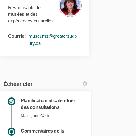
Responsable des
nd Sudbury sur Facebook
u Grand Sudbury sur Linkedin
 du Grand Sudbury lien
Grand Sudbury sur Twitter
musées et des
expériences culturelles
Courriel
museums@greatersudb
(Liens externes)
ury.ca
Échéancier
Planification et calendrier
des consultations
Mai - juin 2025
Commentaires de la