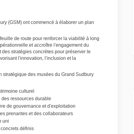
tion stratégique des musées du Gra
ification stratégique des musées d
anification stratégique des musées
cation stratégique des musées du 
ury (GSM) ont commencé à élaborer un plan
euille de route pour renforcer la viabilité à long
opérationnelle et accroître l'engagement du
 et des stratégies concrètes pour préserver le
vorisant l'innovation, l'inclusion et la
an stratégique des musées du Grand Sudbury
trimoine culturel
on des ressources durable
ère de gouvernance et d'exploitation
ies prenantes et des collaborateurs
p uni
s concrets définis