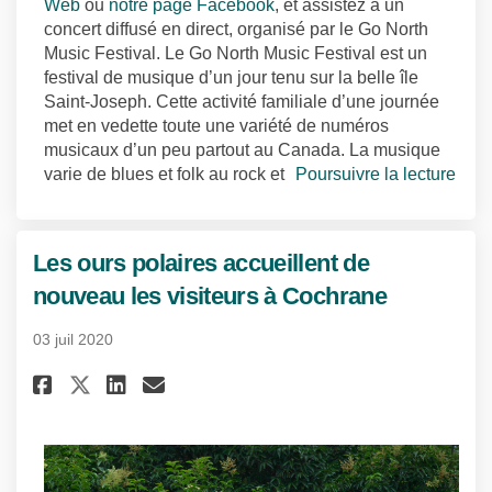
(Liens externes)
(Liens externes)
Web
ou
notre page Facebook
, et assistez à un
concert diffusé en direct, organisé par le Go North
Music Festival. Le Go North Music Festival est un
festival de musique d’un jour tenu sur la belle île
Saint-Joseph. Cette activité familiale d’une journée
met en vedette toute une variété de numéros
musicaux d’un peu partout au Canada. La musique
varie de blues et folk au rock et
Poursuivre la lecture
Les ours polaires accueillent de
nouveau les visiteurs à Cochrane
03 juil 2020
Partager Les ours polaires acc
Partager Les ours polaire
Courriel Les ours polai
Partager Les ours polaires a