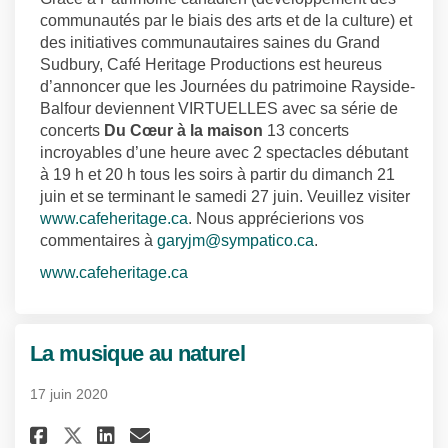
communautés par le biais des arts et de la culture) et
des initiatives communautaires saines du Grand
Sudbury, Café Heritage Productions est heureus
d’annoncer que les Journées du patrimoine Rayside-
Balfour deviennent VIRTUELLES avec sa série de
concerts
Du Cœur à la maison
13 concerts
incroyables d’une heure avec 2 spectacles débutant
à 19 h et 20 h tous les soirs à partir du dimanch 21
juin et se terminant le samedi 27 juin. Veuillez visiter
(Liens externes)
www.cafeheritage.ca
. Nous apprécierions vos
(Liens externes)
commentaires à
garyjm@sympatico.ca
.
(Liens externes)
www.cafeheritage.ca
La musique au naturel
17 juin 2020
Partager La musique au nature
Partager La musique au na
Courriel La musique au
Partager La musique au natu