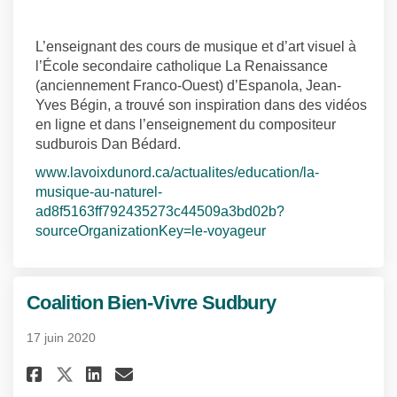
L’enseignant des cours de musique et d’art visuel à
l’École secondaire catholique La Renaissance
(anciennement Franco-Ouest) d’Espanola, Jean-
Yves Bégin, a trouvé son inspiration dans des vidéos
en ligne et dans l’enseignement du compositeur
sudburois Dan Bédard.
www.lavoixdunord.ca/actualites/education/la-
musique-au-naturel-
ad8f5163ff792435273c44509a3bd02b?
(Liens externes)
sourceOrganizationKey=le-voyageur
Coalition Bien-Vivre Sudbury
17 juin 2020
Partager Coalition Bien-Vivre
Partager Coalition Bien-
Courriel Coalition Bie
Partager Coalition Bien-Viv