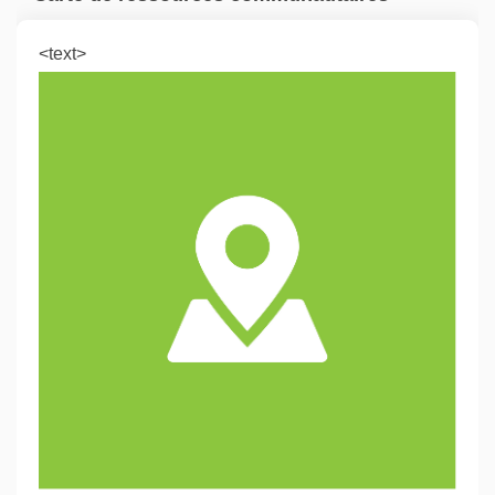
<text>