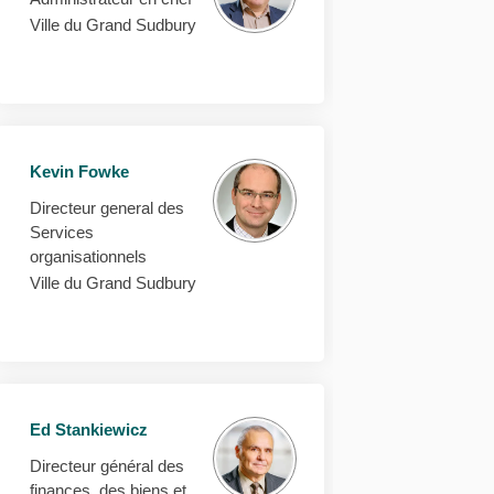
Ville du Grand Sudbury
Kevin Fowke
Directeur general des
Services
organisationnels
Ville du Grand Sudbury
Ed Stankiewicz
Directeur général des
 que vous pensez du budget ainsi qu
er ce que vous pensez du budget ain
quer ce que vous pensez du budget a
ce que vous pensez du budget ainsi
finances, des biens et