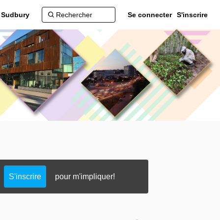
d Sudbury
Se connecter
S'inscrire
S'inscrire
pour m'impliquer!
kedin
er