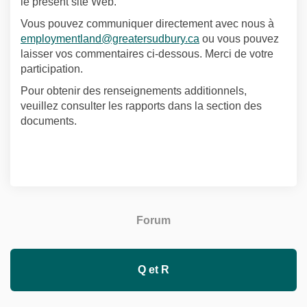
le présent site Web.
Vous pouvez communiquer directement avec nous à
(Liens externes)
employmentland@greatersudbury.ca
ou vous pouvez
laisser vos commentaires ci-dessous. Merci de votre
participation.
Pour obtenir des renseignements additionnels,
veuillez consulter les rapports dans la section des
documents.
Forum
Q et R