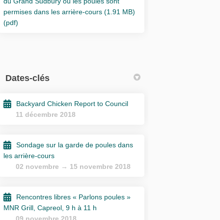
du Grand Sudbury où les poules sont
permises dans les arrière-cours (1.91 MB)
(pdf)
Dates-clés
Backyard Chicken Report to Council
11 décembre 2018
Sondage sur la garde de poules dans
les arrière-cours
02 novembre → 15 novembre 2018
Rencontres libres « Parlons poules »
MNR Grill, Capreol, 9 h à 11 h
09 novembre 2018