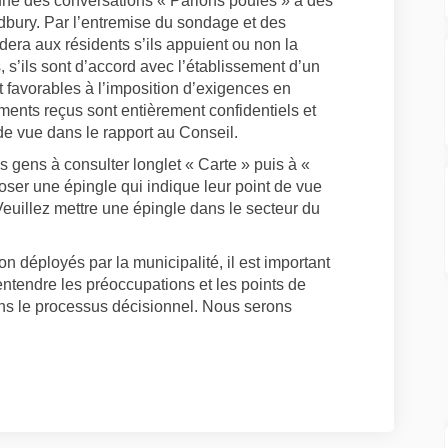
l’une des conversations « Parlons poules » à des
dbury. Par l’entremise du sondage et des
ra aux résidents s’ils appuient ou non la
 s’ils sont d’accord avec l’établissement d’un
 favorables à l’imposition d’exigences en
ments reçus sont entièrement confidentiels et
 de vue dans le rapport au Conseil.
 gens à consulter longlet « Carte » puis à «
époser une épingle qui indique leur point de vue
Veuillez mettre une épingle dans le secteur du
on déployés par la municipalité, il est important
 d’entendre les préoccupations et les points de
ans le processus décisionnel. Nous serons